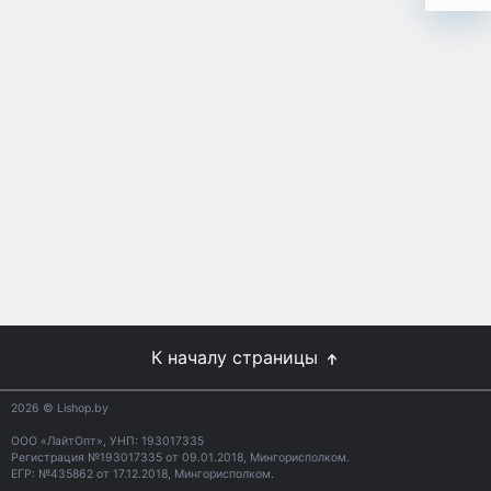
К началу страницы
2026
© Lishop.by
ООО «ЛайтОпт», УНП: 193017335
Регистрация №193017335 от 09.01.2018, Мингорисполком.
ЕГР: №435862 от 17.12.2018, Мингорисполком.