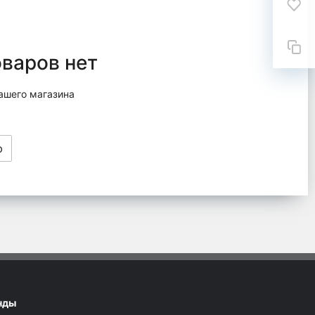
оваров нет
ашего магазина
ю
нды