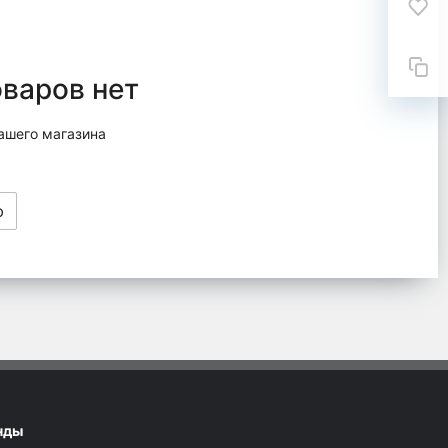
оваров нет
ашего магазина
ю
нды