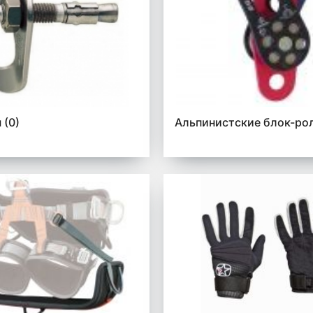
ы
(0)
Альпинистские блок-ро