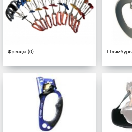
Френды
(0)
Шлямбур