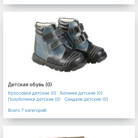
Другая женская обувь
(0)
Детская обувь
(0)
Кроссовки детские
(0)
Ботинки детские
(0)
Полуботинки детские
(0)
Сандали детские
(0)
Пляжная обувь детская
(0)
Сапоги детские
(0)
Всего 7 категорий
Другая детская обувь
(0)