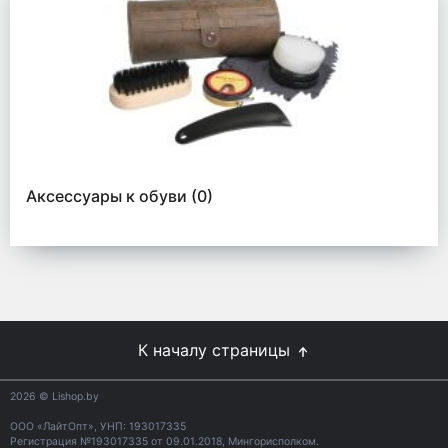
Аксессуары к обуви
(0)
К началу страницы
2026
© Lishop.by
ООО «ЛайтОпт», УНП: 193017335
Регистрация №193017335 от 09.01.2018, Мингорисполком.