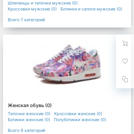
Шлепанцы и тапочки мужские
(0)
Кроссовки мужские
(0)
Ботинки и сапоги мужские
(0)
Полуботинки мужские
(0)
Мокасины мужские
(0)
Всего 7 категорий
Сандали и пантолеты мужские
(0)
Другая мужская обувь
(0)
Женская обувь
(0)
Тапочки женские
(0)
Кроссовки женские
(0)
Ботинки женские
(0)
Полуботинки женские
(0)
Мокасины женские
(0)
Сандали женские
(0)
Всего 9 категорий
Пляжная женская обувь
(0)
Сапоги женские
(0)