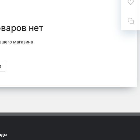
оваров нет
ашего магазина
ю
нды