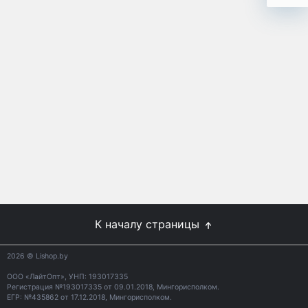
К началу страницы
2026
© Lishop.by
ООО «ЛайтОпт», УНП: 193017335
Регистрация №193017335 от 09.01.2018, Мингорисполком.
ЕГР: №435862 от 17.12.2018, Мингорисполком.