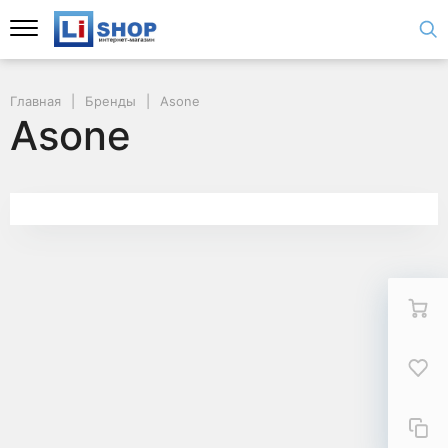
Главная
Бренды
Asone
Asone