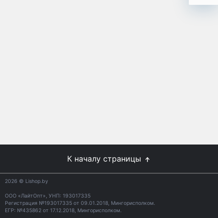
К началу страницы
2026
© Lishop.by
ООО «ЛайтОпт», УНП: 193017335
Регистрация №193017335 от 09.01.2018, Мингорисполком.
ЕГР: №435862 от 17.12.2018, Мингорисполком.