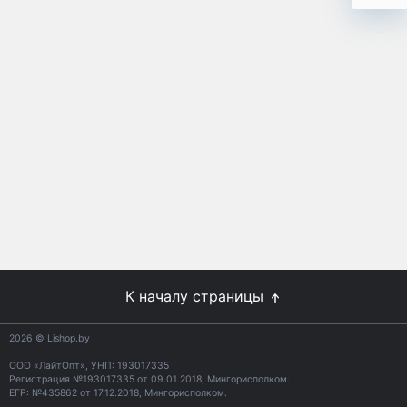
К началу страницы
2026
© Lishop.by
ООО «ЛайтОпт», УНП: 193017335
Регистрация №193017335 от 09.01.2018, Мингорисполком.
ЕГР: №435862 от 17.12.2018, Мингорисполком.