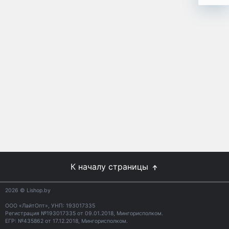
К началу страницы
2026
© Lishop.by
ООО «ЛайтОпт», УНП: 193017335
Регистрация №193017335 от 09.01.2018, Мингорисполком.
ЕГР: №435862 от 17.12.2018, Мингорисполком.