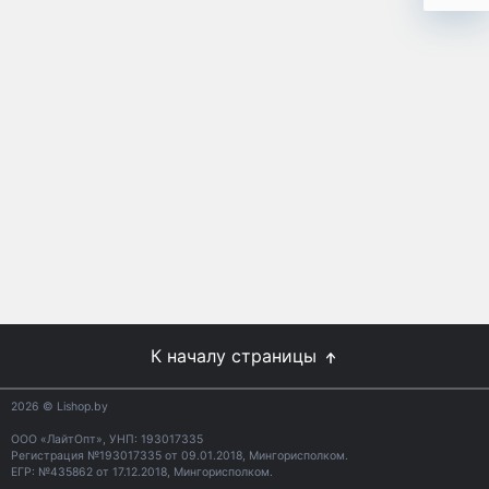
К началу страницы
2026
© Lishop.by
ООО «ЛайтОпт», УНП: 193017335
Регистрация №193017335 от 09.01.2018, Мингорисполком.
ЕГР: №435862 от 17.12.2018, Мингорисполком.