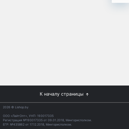
К началу страницы
2026
© Lishop.by
ООО «ЛайтОпт», УНП: 193017335
Регистрация №193017335 от 09.01.2018, Мингорисполком.
ЕГР: №435862 от 17.12.2018, Мингорисполком.