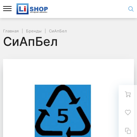
Главная
Бренды
СиАпБел
СиАпБел