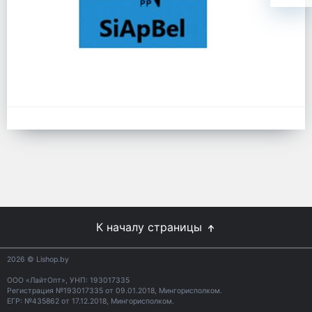
К началу страницы
2026
© Lishop.by
ООО «ЛайтОпт», УНП: 193017335
Регистрация №193017335 от 09.01.2018, Мингорисполком.
ЕГР: №435862 от 17.12.2018, Мингорисполком.