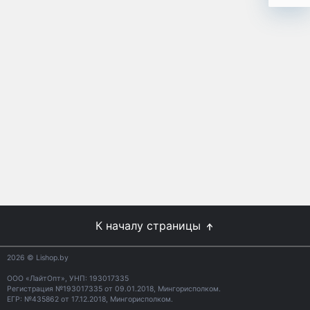
К началу страницы
2026
© Lishop.by
ООО «ЛайтОпт», УНП: 193017335
Регистрация №193017335 от 09.01.2018, Мингорисполком.
ЕГР: №435862 от 17.12.2018, Мингорисполком.