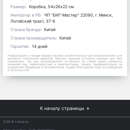
Размер:
Коробка, 54х26х22 см
Импортер в РБ:
ЧП "БИГ-Мастер" 22090, г. Минск,
Логойский тракт, 37-9
Страна бренда:
Китай
Страна производитель:
Китай
Гарантия:
14 дней
Информация о товаре предоставлена исключительно для ознакомления и не
является публичной офертой. Просим заранее уточнять важные для Вас
параметры, так как производители оставляют за собой право изменять
внешний вид, характеристики и комплектацию товара, предварительно не
уведомляя продавцов и потребителей. Будем благодарны вам за сообщение
о неточностях!
К началу страницы
2026
© Lishop.by