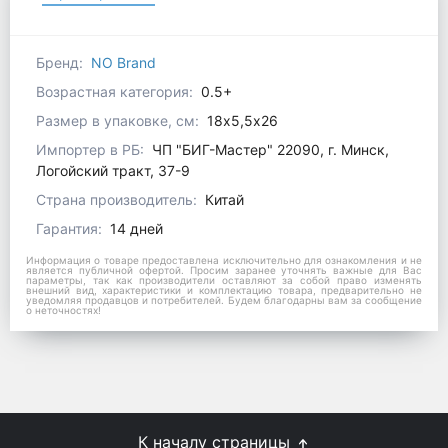
Бренд:
NO Brand
Возрастная категория:
0.5+
Размер в упаковке, см:
18х5,5х26
Импортер в РБ:
ЧП "БИГ-Мастер" 22090, г. Минск,
Логойский тракт, 37-9
Страна производитель:
Китай
Гарантия:
14 дней
Информация о товаре предоставлена исключительно для ознакомления и не
является публичной офертой. Просим заранее уточнять важные для Вас
параметры, так как производители оставляют за собой право изменять
внешний вид, характеристики и комплектацию товара, предварительно не
уведомляя продавцов и потребителей. Будем благодарны вам за сообщение
о неточностях!
К началу страницы