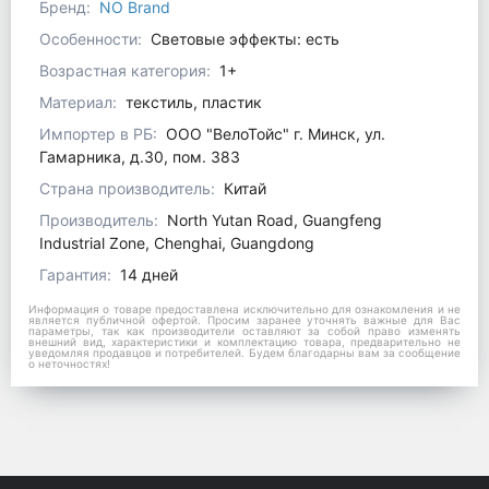
Бренд:
NO Brand
Особенности:
Световые эффекты: есть
Возрастная категория:
1+
Материал:
текстиль, пластик
Импортер в РБ:
ООО "ВелоТойс" г. Минск, ул.
Гамарника, д.30, пом. 383
Страна производитель:
Китай
Производитель:
North Yutan Road, Guangfeng
Industrial Zone, Chenghai, Guangdong
Гарантия:
14 дней
Информация о товаре предоставлена исключительно для ознакомления и не
является публичной офертой. Просим заранее уточнять важные для Вас
параметры, так как производители оставляют за собой право изменять
внешний вид, характеристики и комплектацию товара, предварительно не
уведомляя продавцов и потребителей. Будем благодарны вам за сообщение
о неточностях!