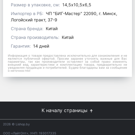
Размер в упаковке, см:
14,5х10,5х6,5
Импортер в РБ:
ЧП "БИГ-Мастер" 22090, г. Минск,
Логойский тракт, 37-9
Страна бренда:
Китай
Страна производитель:
Китай
Гарантия:
14 дней
Информация о товаре предоставлена исключительно для ознакомления и не
является публичной офертой. Просим заранее уточнять важные для Вас
параметры, так как производители оставляют за собой право изменять
внешний вид, характеристики и комплектацию товара, предварительно не
уведомляя продавцов и потребителей. Будем благодарны вам за сообщение
о неточностях!
К началу страницы
2026
© Lishop.by
ООО «ЛайтОпт», УНП: 193017335