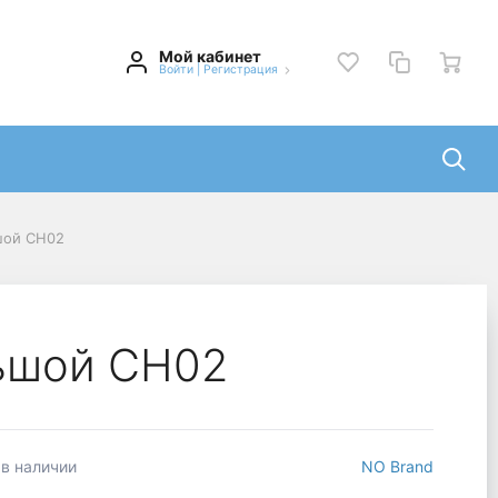
Мой кабинет
Войти
|
Регистрация
шой СН02
ьшой СН02
 в наличии
NO Brand