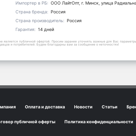
Импортер в РБ:
ООО ЛайтОпт, г. Минск, улица Радиальн
Страна бренда:
Россия
Страна производитель:
Россия
Гарантия:
14 дней
е является публичной офертой. Просим заранее уточнять важные для Вас параметры,
давцов и потребителей. Будем благодарны вам за сообщение о неточностях!
мпания
Оплата и доставка
Новости
Статьи
Бре
говор публичной оферты
Политика конфиденциальности