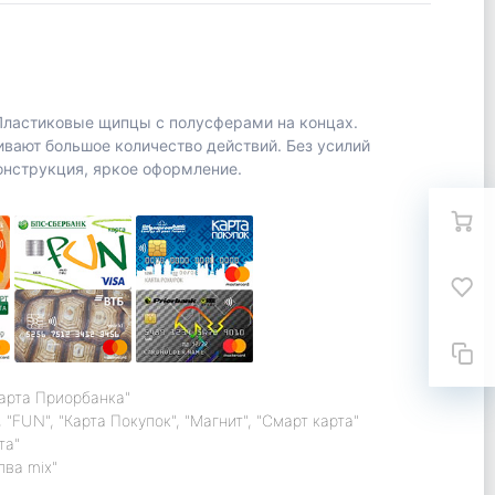
Пластиковые щипцы с полусферами на концах.
вают большое количество действий. Без усилий
онструкция, яркое оформление.
карта Приорбанка"
 "FUN", "Карта Покупок", "Магнит", "Смарт карта"
та"
лва mix"