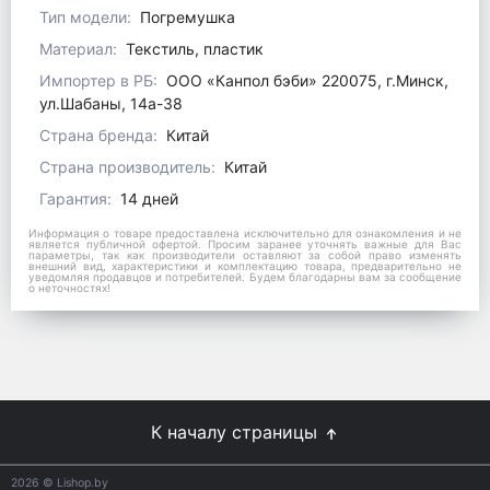
Тип модели:
Погремушка
Материал:
Текстиль, пластик
Импортер в РБ:
ООО «Канпол бэби» 220075, г.Минск,
ул.Шабаны, 14а-38
Страна бренда:
Китай
Страна производитель:
Китай
Гарантия:
14 дней
Информация о товаре предоставлена исключительно для ознакомления и не
является публичной офертой. Просим заранее уточнять важные для Вас
параметры, так как производители оставляют за собой право изменять
внешний вид, характеристики и комплектацию товара, предварительно не
уведомляя продавцов и потребителей. Будем благодарны вам за сообщение
о неточностях!
К началу страницы
2026
© Lishop.by