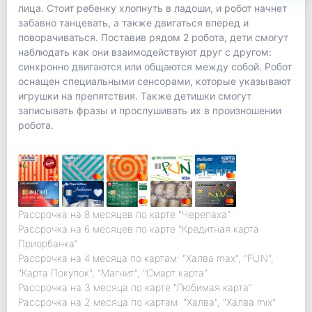
лица. Стоит ребенку хлопнуть в ладоши, и робот начнет
забавно танцевать, а также двигаться вперед и
поворачиваться. Поставив рядом 2 робота, дети смогут
наблюдать как они взаимодействуют друг с другом:
синхронно двигаются или общаются между собой. Робот
оснащен специальными сенсорами, которые указывают
игрушки на препятствия. Также детишки смогут
записывать фразы и прослушивать их в произношении
робота.
Рассрочка на 8 месяцев по карте "Черепаха"
Рассрочка на 6 месяцев по карте "Кредитная карта
Приорбанка"
Рассрочка на 4 месяца по картам: "Халва max", "FUN",
"Карта Покупок", "Магнит", "Смарт карта"
Рассрочка на 3 месяца по карте "Любимая карта"
Рассрочка на 2 месяца по картам: "Халва", "Халва mix"