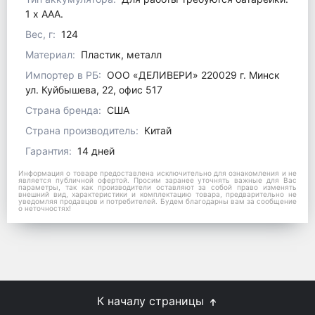
1 x ААА.
Вес, г:
124
Материал:
Пластик, металл
Импортер в РБ:
ООО «ДЕЛИВЕРИ» 220029 г. Минск
ул. Куйбышева, 22, офис 517
Страна бренда:
США
Страна производитель:
Китай
Гарантия:
14 дней
Информация о товаре предоставлена исключительно для ознакомления и не
является публичной офертой. Просим заранее уточнять важные для Вас
параметры, так как производители оставляют за собой право изменять
внешний вид, характеристики и комплектацию товара, предварительно не
уведомляя продавцов и потребителей. Будем благодарны вам за сообщение
о неточностях!
К началу страницы