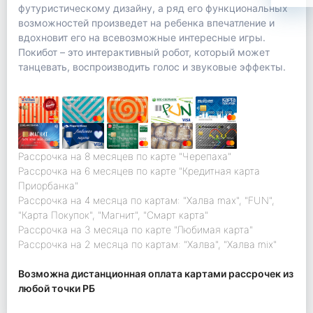
футуристическому дизайну, а ряд его функциональных
возможностей произведет на ребенка впечатление и
вдохновит его на всевозможные интересные игры.
Покибот – это интерактивный робот, который может
танцевать, воспроизводить голос и звуковые эффекты.
Рассрочка на 8 месяцев по карте "Черепаха"
Рассрочка на 6 месяцев по карте "Кредитная карта
Приорбанка"
Рассрочка на 4 месяца по картам: "Халва max", "FUN",
"Карта Покупок", "Магнит", "Смарт карта"
Рассрочка на 3 месяца по карте "Любимая карта"
Рассрочка на 2 месяца по картам: "Халва", "Халва mix"
Возможна дистанционная оплата картами рассрочек из
любой точки РБ