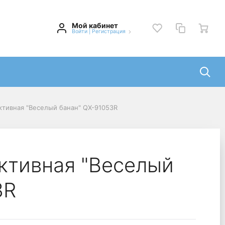
Мой кабинет
Войти
|
Регистрация
ктивная "Веселый банан" QX-91053R
ктивная "Веселый
3R