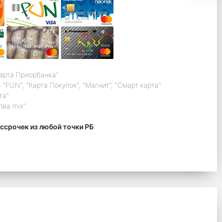
карта Приорбанка"
 "FUN", "Карта Покупок", "Магнит", "Смарт карта"
та"
лва mix"
ссрочек из любой точки РБ