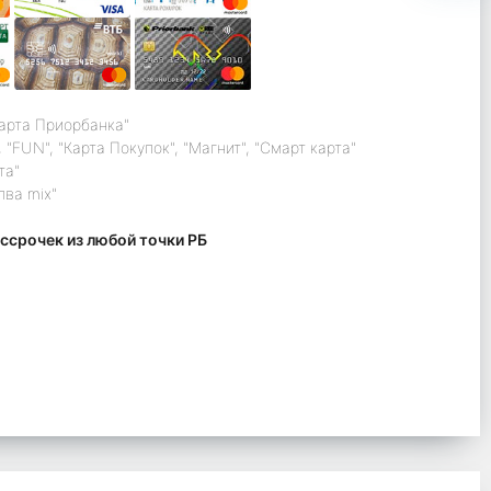
карта Приорбанка"
 "FUN", "Карта Покупок", "Магнит", "Смарт карта"
та"
лва mix"
ссрочек из любой точки РБ