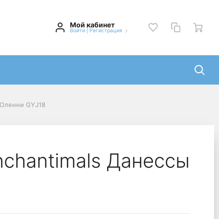
Мой кабинет
Войти
|
Регистрация
 Оленни GYJ18
chantimals Данессы