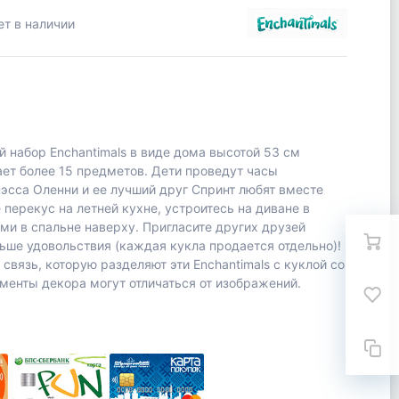
ет в наличии
й набор Enchantimals в виде дома высотой 53 см
ет более 15 предметов. Дети проведут часы
эсса Оленни и ее лучший друг Спринт любят вместе
перекус на летней кухне, устроитесь на диване в
ами в спальне наверху. Пригласите других друзей
льше удовольствия (каждая кукла продается отдельно)!
вязь, которую разделяют эти Enchantimals с куклой со
менты декора могут отличаться от изображений.