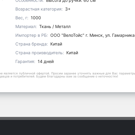
Особенности:
Высота до ручки: 60 см
Возрастная категория:
3+
Вес, г:
1000
Материал:
Ткань / Металл
Импортер в РБ:
ООО "ВелоТойс" г. Минск, ул. Гамарника
Страна бренда:
Китай
Страна производитель:
Китай
Гарантия:
14 дней
е является публичной офертой. Просим заранее уточнять важные для Вас параметры,
давцов и потребителей. Будем благодарны вам за сообщение о неточностях!