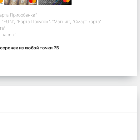
карта Приорбанка"
 "FUN", "Карта Покупок", "Магнит", "Смарт карта"
та"
лва mix"
ссрочек из любой точки РБ