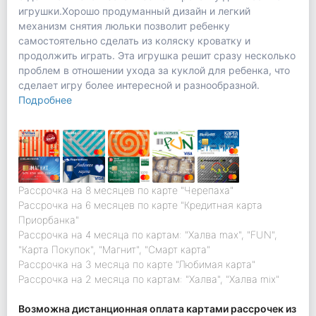
игрушки.Хорошо продуманный дизайн и легкий
механизм снятия люльки позволит ребенку
самостоятельно сделать из коляску кроватку и
продолжить играть. Эта игрушка решит сразу несколько
проблем в отношении ухода за куклой для ребенка, что
сделает игру более интересной и разнообразной.
Подробнее
Рассрочка на 8 месяцев по карте "Черепаха"
Рассрочка на 6 месяцев по карте "Кредитная карта
Приорбанка"
Рассрочка на 4 месяца по картам: "Халва max", "FUN",
"Карта Покупок", "Магнит", "Смарт карта"
Рассрочка на 3 месяца по карте "Любимая карта"
Рассрочка на 2 месяца по картам: "Халва", "Халва mix"
Возможна дистанционная оплата картами рассрочек из