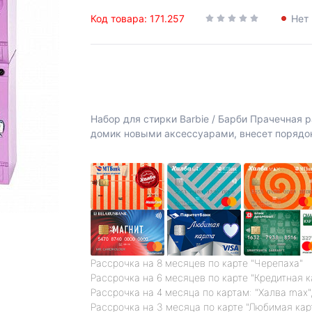
Код товара: 171.257
Нет 
Набор для стирки Barbie / Барби Прачечная 
домик новыми аксессуарами, внесет порядок
Рассрочка на 8 месяцев по карте "Черепаха"
Рассрочка на 6 месяцев по карте "Кредитная 
Рассрочка на 4 месяца по картам: "Халва max",
Рассрочка на 3 месяца по карте "Любимая кар