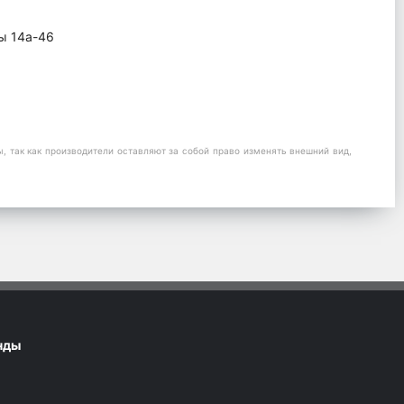
ы 14а-46
 так как производители оставляют за собой право изменять внешний вид,
нды