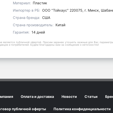
Материал:
Пластик
Импортер в РБ:
ООО "Тойхаус" 220075, г. Минск, Шабан
Страна бренда:
США
Страна производитель:
Китай
Гарантия:
14 дней
е является публичной офертой. Просим заранее уточнять важные для Вас параметры,
давцов и потребителей. Будем благодарны вам за сообщение о неточностях!
мпания
Оплата и доставка
Новости
Статьи
Бре
говор публичной оферты
Политика конфиденциальности