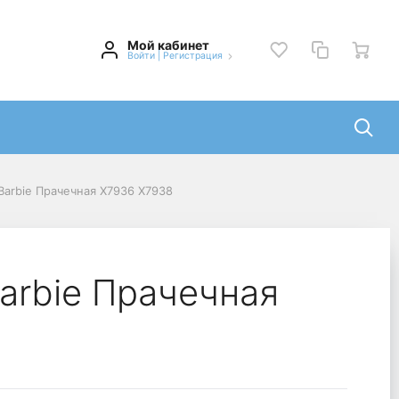
Мой кабинет
Войти
|
Регистрация
arbie Прачечная X7936 X7938
arbie Прачечная