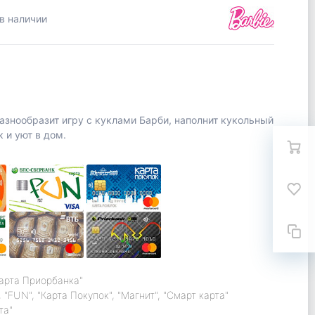
в наличии
разнообразит игру с куклами Барби, наполнит кукольный
 и уют в дом.
карта Приорбанка"
 "FUN", "Карта Покупок", "Магнит", "Смарт карта"
та"