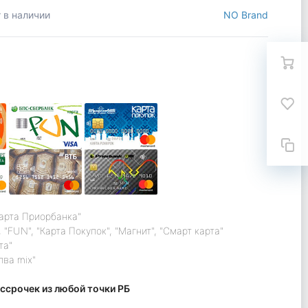
 в наличии
NO Brand
карта Приорбанка"
 "FUN", "Карта Покупок", "Магнит", "Смарт карта"
та"
лва mix"
ссрочек из любой точки РБ