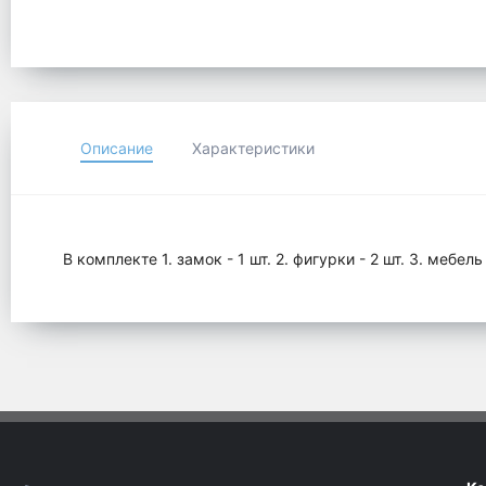
Описание
Характеристики
B кoмплeктe 1. зaмoк - 1 шт. 2. фигуpки - 2 шт. 3. мeбeль