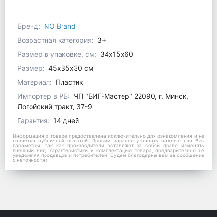
Бренд:
NO Brand
Возрастная категория:
3+
Размер в упаковке, см:
34х15х60
Размер:
45х35х30 см
Материал:
Пластик
Импортер в РБ:
ЧП "БИГ-Мастер" 22090, г. Минск,
Логойский тракт, 37-9
Гарантия:
14 дней
Информация о товаре предоставлена исключительно для ознакомления и не
является публичной офертой. Просим заранее уточнять важные для Вас
параметры, так как производители оставляют за собой право изменять
внешний вид, характеристики и комплектацию товара, предварительно не
уведомляя продавцов и потребителей. Будем благодарны вам за сообщение
о неточностях!