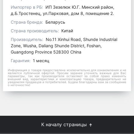
Импортер в РБ:
ИП Зезелюк Ю.Г. Минский район,
д.Б.Тростенец, ул.Парковая, дом 8, помещение 2.
Страна бренда:
Беларусь
Страна производитель:
Китай
Производитель:
No.11 Xinhui Road, Shunde Industrial
Zone, Wusha, Daliang Shunde District, Foshan,
Guangdong Province 528300 China
Гарантия:
1 месяц
Информация о товаре предоставлена исключительно для ознакомления и не
является публичной офертой. Просим заранее уточнять важные для Вас
параметры, так как производители оставляют за собой право изменять
внешний вид, характеристики и комплектацию товара, предварительно не
уведомляя продавцов и потребителей. Будем благодарны вам за сообщение
о неточностях!
К началу страницы