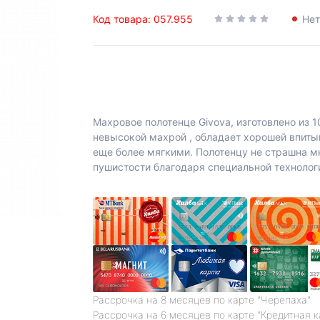
Код товара: 057.955
Нет
Махровое полотенце Givova, изготовлено из 1
невысокой махрой , обладает хорошей впитыв
еще более мягкими. Полотенцу не страшна мн
пушистости благодаря специальной технолог
Рассрочка на 8 месяцев по карте "Черепаха"
Рассрочка на 6 месяцев по карте "Кредитная 