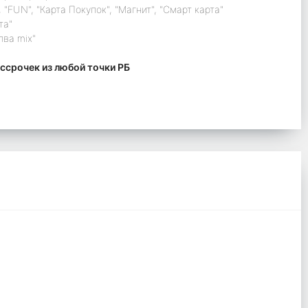
 "FUN", "Карта Покупок", "Магнит", "Смарт карта"
та"
лва mix"
ссрочек из любой точки РБ