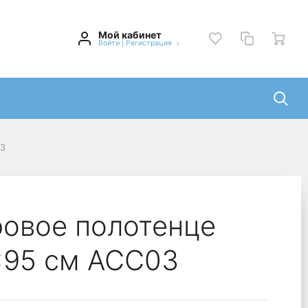
Мой кабинет
Войти
|
Регистрация
03
овое полотенце
5x95 см ACC03