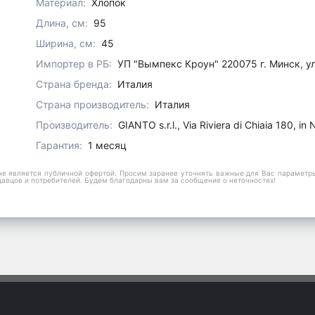
Материал:
Хлопок
Длина, см:
95
Ширина, см:
45
Импортер в РБ:
УП "Вымпекс Кроун" 220075 г. Минск, у
Страна бренда:
Италия
Страна производитель:
Италия
Производитель:
GIANTO s.r.l., Via Riviera di Chiaia 180, i
Гарантия:
1 месяц
е является публичной офертой. Просим заранее уточнять важные для Вас параметры,
давцов и потребителей. Будем благодарны вам за сообщение о неточностях!