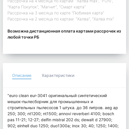
Рассрочка на 4 месяца по картам: "Халва max", "FUN",
"Карта Покупок", "Магнит", "Смарт карта"
Рассрочка на 3 месяца по карте "Любимая карта"
Рассрочка на 2 месяца по картам: "Халва", "Халва mix"
Возможна дистанционная оплата картами рассрочек из
любой точки РБ
Описание
Характеристики
"euro clean eur-3041 оригинальный синтетический
мешок-пылесборник для промышленных и
строительных пылесосов 1 штука. до 36 литров. aeg ap
250; 300; nt1200; nt1500; annovi reverberi 4100; bosch
pas 11-21; 12-27; delfin mistral 202 ds; dewalt d 27900;
902; einhell duo 1250; duo1300a; inox 30; 40; 1250; 1400;