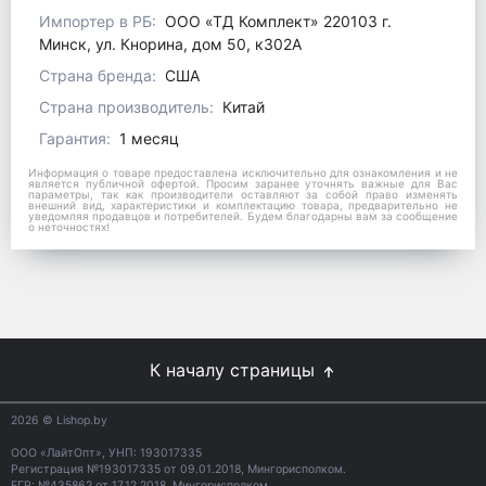
Импортер в РБ:
ООО «ТД Комплект» 220103 г.
Минск, ул. Кнорина, дом 50, к302А
Страна бренда:
США
Страна производитель:
Китай
Гарантия:
1 месяц
Информация о товаре предоставлена исключительно для ознакомления и не
является публичной офертой. Просим заранее уточнять важные для Вас
параметры, так как производители оставляют за собой право изменять
внешний вид, характеристики и комплектацию товара, предварительно не
уведомляя продавцов и потребителей. Будем благодарны вам за сообщение
о неточностях!
К началу страницы
2026
© Lishop.by
ООО «ЛайтОпт», УНП: 193017335
Регистрация №193017335 от 09.01.2018, Мингорисполком.
ЕГР: №435862 от 17.12.2018, Мингорисполком.