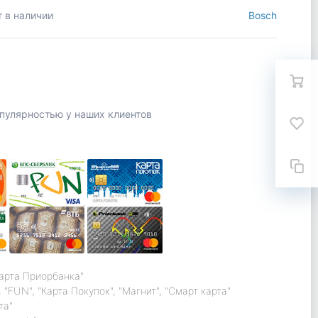
т в наличии
Bosch
пулярностью у наших клиентов
карта Приорбанка"
 "FUN", "Карта Покупок", "Магнит", "Смарт карта"
та"