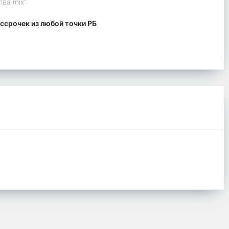
лва mix"
ссрочек из любой точки РБ