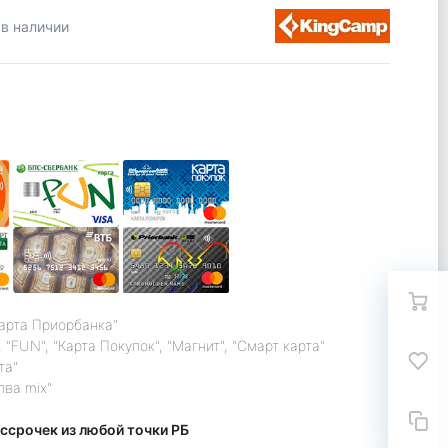
 в наличии
карта Приорбанка"
 "FUN", "Карта Покупок", "Магнит", "Смарт карта"
та"
лва mix"
ссрочек из любой точки РБ