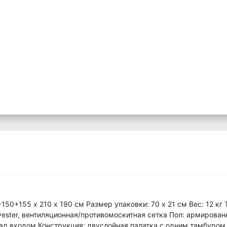
+150+155 х 210 х 190 см Размер упаковки: 70 х 21 см Вес: 12 кг
ster, вентиляционная/противомоскитная сетка Пол: армированны
над входом Конструкция: двуслойная палатка с одним тамбуро