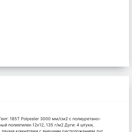
 Тент: 185Т Polyester 3000 мм/см2 с полиуретано–
й полиэтилен 12х12, 135 г/м2 Дуги: 4 штуки,
м, двумя комнатами с внешним расположением дуг