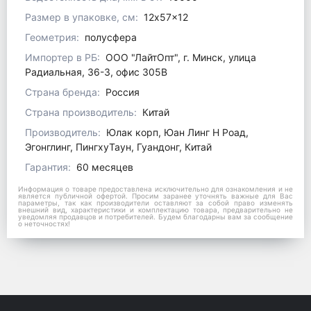
Размер в упаковке, см:
12x57x12
Геометрия:
полусфера
Импортер в РБ:
ООО "ЛайтОпт", г. Минск, улица
Радиальная, 36-3, офис 305В
Страна бренда:
Россия
Страна производитель:
Китай
Производитель:
Юлак корп, Юан Линг Н Роад,
Эгонглинг, ПингхуТаун, Гуандонг, Китай
Гарантия:
60 месяцев
Информация о товаре предоставлена исключительно для ознакомления и не
является публичной офертой. Просим заранее уточнять важные для Вас
параметры, так как производители оставляют за собой право изменять
внешний вид, характеристики и комплектацию товара, предварительно не
уведомляя продавцов и потребителей. Будем благодарны вам за сообщение
о неточностях!