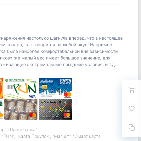
снаряжения настолько шагнула вперед, что в настоящее
м товара, как говорится на любой вкус! Например,
тка была наиболее комфортабельной вне зависимости
ников» же малый вес имеет большое значение, для
рживающие экстремальные погодные условия, и т.д.
карта Приорбанка"
 "FUN", "Карта Покупок", "Магнит", "Смарт карта"