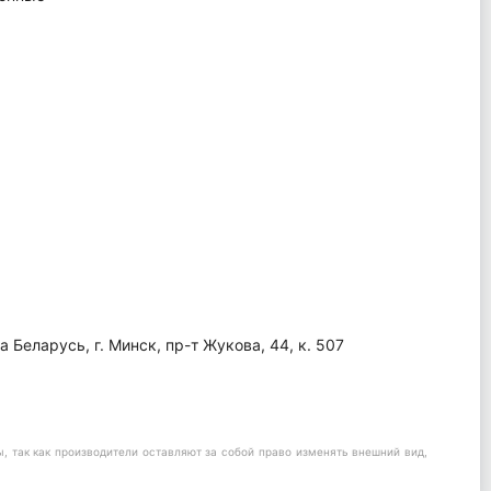
Беларусь, г. Минск, пр-т Жукова, 44, к. 507
 так как производители оставляют за собой право изменять внешний вид,