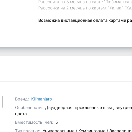
Рассрочка на 3 месяца по карте "Любимая кар
Рассрочка на 2 месяца по картам: "Халва", "Ха
Возможна дистанционная оплата картами ра
Бренд:
Kilimanjaro
Особенности:
Двухдверная, проклеенные швы , внутре
цвета
Вместимость, чел:
5
Тип палатки:
Универсальные / Кемпинговые / Экспедиц