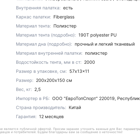
Внутренняя палатка:
есть
Каркас палатки:
Fiberglass
Материал тента:
Полиэстер
Материал тента (подробно):
190T polyester PU
Материал дна (подробно):
прочный и легкий тканевый
Материал внутренней палатки:
полиэстер
Водостойкость тента, мм в ст:
2000
Размер в упаковке, см:
57x13x11
Размер:
200х200х150 см
Вес, кг:
2,5
Импортер в РБ:
ООО "ЕвроТопСпорт" 220019, Республика 
Страна производитель:
Китай
Гарантия:
12 месяцев
е является публичной офертой. Просим заранее уточнять важные для Вас параметры,
давцов и потребителей. Будем благодарны вам за сообщение о неточностях!