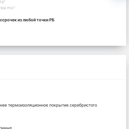
та"
лва mix"
ссрочек из любой точки РБ
ннее термоизоляционное покрытие серебристого
ионные