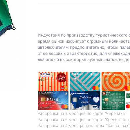
Индустрия по производству туристического 
время рынок изобилует огромным количество
автолюбителям предпочтительно, чтобы пала
от ее весовых характеристик, для «пешеход
любителей высокогорья нужныпалатки, выде
Рассрочка на 8 месяцев по карте "Черепаха"
Рассрочка на 6 месяцев по карте "Кредитная 
Рассрочка на 4 месяца по картам: "Халва max",