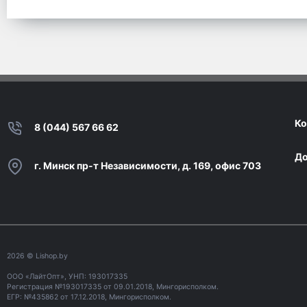
Ко
8 (044) 567 66 62
До
г. Минск пр-т Независимости, д. 169, офис 703
2026
© Lishop.by
ООО «ЛайтОпт», УНП: 193017335
Регистрация №193017335 от 09.01.2018, Мингорисполком.
ЕГР: №435862 от 17.12.2018, Мингорисполком.