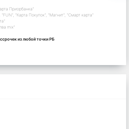
карта Приорбанка"
 "FUN", "Карта Покупок", "Магнит", "Смарт карта"
та"
лва mix"
ссрочек из любой точки РБ