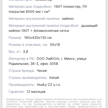
Материал дна (подробно):
190T полиэстер, ПУ
покрытие 8000 мм / см²
Материал внутренней палатки:
нейлон
Материал внутренней палатки (подробно):
дышащий
нейлон 190T + Антимоскитная сетка
Размер:
180х420х130 см
Размер в упаковке, см:
50х18
Вес, кг:
3,8
Импортер в РБ:
ООО ЛайтОпт, г. Минск, улица
Радиальная, 36-3, офис 305В
Страна бренда:
Чехия
Страна производитель:
Китай
Производитель:
Husky CZ s.r.o.
Гарантия:
12 месяцев
Информация о товаре предоставлена исключительно для ознакомления и не
является публичной офертой. Просим заранее уточнять важные для Вас
параметры, так как производители оставляют за собой право изменять
внешний вид, характеристики и комплектацию товара, предварительно не