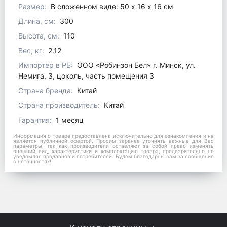
Размер:
В сложенном виде: 50 х 16 х 16 см
Длина, см:
300
Высота, см:
110
Вес, кг:
2.12
Импортер в РБ:
ООО «Робинзон Бел» г. Минск, ул.
Немига, 3, цоколь, часть помещения 3
Страна бренда:
Китай
Страна производитель:
Китай
Гарантия:
1 месяц
Информация о товаре предоставлена исключительно для ознакомления и не
является публичной офертой. Просим заранее уточнять важные для Вас
параметры, так как производители оставляют за собой право изменять
внешний вид, характеристики и комплектацию товара, предварительно не
уведомляя продавцов и потребителей. Будем благодарны вам за сообщение
о неточностях!