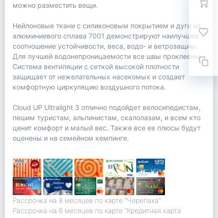
можно разместить вещи.
Нейлоновые ткани с силиконовым покрытием и дуги из
алюминиевого сплава 7001 демонстрируют наилучшее
соотношение устойчивости, веса, водо- и ветрозащиы.
Для лучшей водонепроницаемости все швы проклеены.
Система вентиляции с сеткой высокой плотности
защищает от нежелательных насекомых и создает
комфортную циркуляцию воздушного потока.
Cloud UP Ultralight 3 отлично подойдет велосипедистам,
пешим туристам, альпинистам, скалолазам, и всем кто
ценит комфорт и малый вес. Также все ее плюсы будут
оценены и на семейном кемпинге.
Рассрочка на 8 месяцев по карте "Черепаха"
Рассрочка на 6 месяцев по карте "Кредитная карта