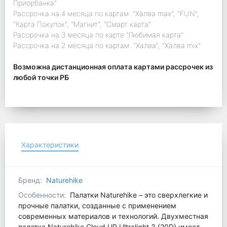
Приорбанка"
Рассрочка на 4 месяца по картам: "Халва max", "FUN",
"Карта Покупок", "Магнит", "Смарт карта"
Рассрочка на 3 месяца по карте "Любимая карта"
Рассрочка на 2 месяца по картам: "Халва", "Халва mix"
Возможна дистанционная оплата картами рассрочек из
любой точки РБ
Характеристики
Бренд:
Naturehike
Особенности:
Палатки Naturehike – это сверхлегкие и
прочные палатки, созданные с применением
современных материалов и технологий. Двухместная
палатка Naturehike Cloud UP Ultralight 3 (20D) имеет