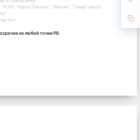
карта Приорбанка"
 "FUN", "Карта Покупок", "Магнит", "Смарт карта"
та"
лва mix"
ссрочек из любой точки РБ