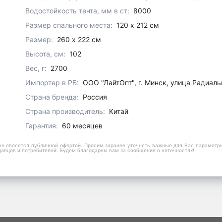
Водостойкость тента, мм в ст:
8000
Размер спального места:
120 х 212 см
Размер:
260 х 222 см
Высота, см:
102
Вес, г:
2700
Импортер в РБ:
ООО "ЛайтОпт", г. Минск, улица Радиаль
Страна бренда:
Россия
Страна производитель:
Китай
Гарантия:
60 месяцев
е является публичной офертой. Просим заранее уточнять важные для Вас параметры,
давцов и потребителей. Будем благодарны вам за сообщение о неточностях!