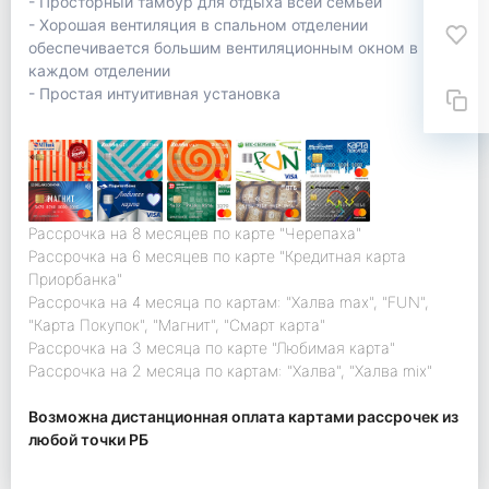
- Просторный тамбур для отдыха всей семьей
- Хорошая вентиляция в спальном отделении
обеспечивается большим вентиляционным окном в
каждом отделении
- Простая интуитивная установка
Рассрочка на 8 месяцев по карте "Черепаха"
Рассрочка на 6 месяцев по карте "Кредитная карта
Приорбанка"
Рассрочка на 4 месяца по картам: "Халва max", "FUN",
"Карта Покупок", "Магнит", "Смарт карта"
Рассрочка на 3 месяца по карте "Любимая карта"
Рассрочка на 2 месяца по картам: "Халва", "Халва mix"
Возможна дистанционная оплата картами рассрочек из
любой точки РБ