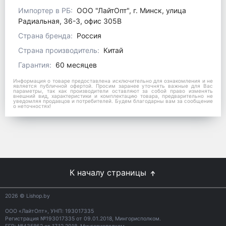
Импортер в РБ:
ООО "ЛайтОпт", г. Минск, улица
Радиальная, 36-3, офис 305В
Страна бренда:
Россия
Страна производитель:
Китай
Гарантия:
60 месяцев
Информация о товаре предоставлена исключительно для ознакомления и не
является публичной офертой. Просим заранее уточнять важные для Вас
параметры, так как производители оставляют за собой право изменять
внешний вид, характеристики и комплектацию товара, предварительно не
уведомляя продавцов и потребителей. Будем благодарны вам за сообщение
о неточностях!
К началу страницы
2026
© Lishop.by
ООО «ЛайтОпт», УНП: 193017335
Регистрация №193017335 от 09.01.2018, Мингорисполком.