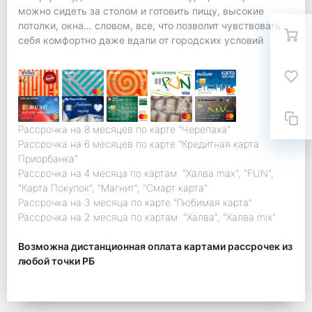
можно сидеть за столом и готовить пищу, высокие
потолки, окна… словом, все, что позволит чувствовать
себя комфортно даже вдали от городских условий
Рассрочка на 8 месяцев по карте "Черепаха"
Рассрочка на 6 месяцев по карте "Кредитная карта
Приорбанка"
Рассрочка на 4 месяца по картам: "Халва max", "FUN",
"Карта Покупок", "Магнит", "Смарт карта"
Рассрочка на 3 месяца по карте "Любимая карта"
Рассрочка на 2 месяца по картам: "Халва", "Халва mix"
Возможна дистанционная оплата картами рассрочек из
любой точки РБ