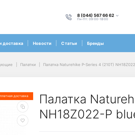
8 (044) 567 66 62
Пн-Пт: 09:00-18:00
и доставка
Новости
Статьи
Бренды
тующие
Палатки
Палатка Naturehike P-Series 4 (210T) NH18Z022
Палатка Naturehi
платная доставка
NH18Z022-P blu