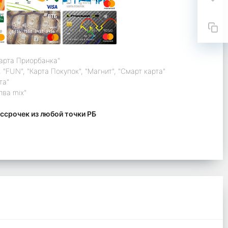
карта Приорбанка"
 "FUN", "Карта Покупок", "Магнит", "Смарт карта"
та"
лва mix"
ссрочек из любой точки РБ