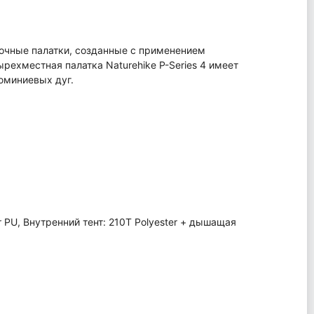
прочные палатки, созданные с применением
рехместная палатка Naturehike P-Series 4 имеет
юминиевых дуг.
r PU, Внутренний тент: 210T Polyester + дышащая