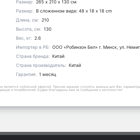
Размер:
265 х 210 х 130 см
Размер:
В сложенном виде: 48 х 18 х 18 cm
Длина, см:
210
Высота, см:
130
Вес, кг:
2.6
Импортер в РБ:
ООО «Робинзон Бел» г. Минск, ул. Немиг
Страна бренда:
Китай
Страна производитель:
Китай
Гарантия:
1 месяц
е является публичной офертой. Просим заранее уточнять важные для Вас параметры,
давцов и потребителей. Будем благодарны вам за сообщение о неточностях!