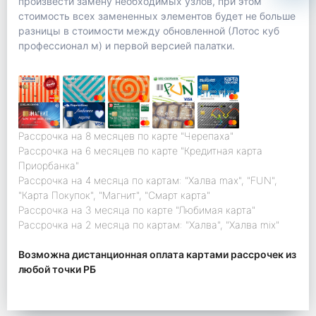
произвести замену необходимых узлов, при этом
стоимость всех замененных элементов будет не больше
разницы в стоимости между обновленной (Лотос куб
профессионал м) и первой версией палатки.
Рассрочка на 8 месяцев по карте "Черепаха"
Рассрочка на 6 месяцев по карте "Кредитная карта
Приорбанка"
Рассрочка на 4 месяца по картам: "Халва max", "FUN",
"Карта Покупок", "Магнит", "Смарт карта"
Рассрочка на 3 месяца по карте "Любимая карта"
Рассрочка на 2 месяца по картам: "Халва", "Халва mix"
Возможна дистанционная оплата картами рассрочек из
любой точки РБ