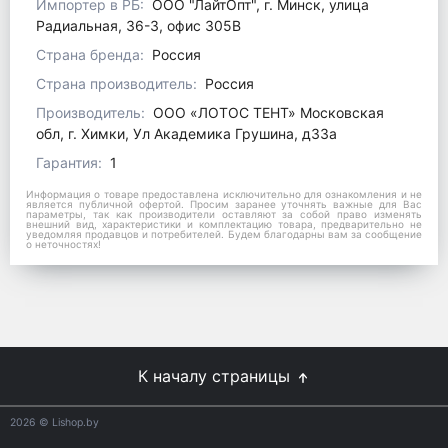
Импортер в РБ:
ООО "ЛайтОпт", г. Минск, улица
Радиальная, 36-3, офис 305В
Страна бренда:
Россия
Страна производитель:
Россия
Производитель:
ООО «ЛОТОС ТЕНТ» Московская
обл, г. Химки, Ул Академика Грушина, д33а
Гарантия:
1
Информация о товаре предоставлена исключительно для ознакомления и не
является публичной офертой. Просим заранее уточнять важные для Вас
параметры, так как производители оставляют за собой право изменять
внешний вид, характеристики и комплектацию товара, предварительно не
уведомляя продавцов и потребителей. Будем благодарны вам за сообщение
о неточностях!
К началу страницы
2026
© Lishop.by