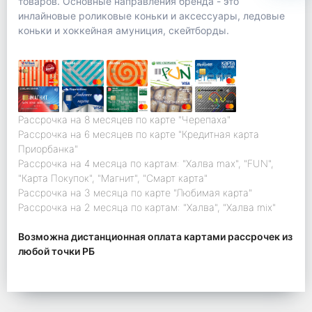
товаров. Основные направления бренда - это
инлайновые роликовые коньки и аксессуары, ледовые
коньки и хоккейная амуниция, скейтборды.
Рассрочка на 8 месяцев по карте "Черепаха"
Рассрочка на 6 месяцев по карте "Кредитная карта
Приорбанка"
Рассрочка на 4 месяца по картам: "Халва max", "FUN",
"Карта Покупок", "Магнит", "Смарт карта"
Рассрочка на 3 месяца по карте "Любимая карта"
Рассрочка на 2 месяца по картам: "Халва", "Халва mix"
Возможна дистанционная оплата картами рассрочек из
любой точки РБ