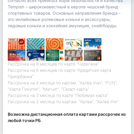
согласно всех принятых норм безопасности и качества.
Tempish – широкоизвестный в европе чешский бренд
спортивных товаров. Основные направления бренда -
это инлайновые роликовые коньки и аксессуары,
ледовые коньки и хоккейная амуниция, скейтборды.
Рассрочка на 8 месяцев по карте "Черепаха"
Рассрочка на 6 месяцев по карте "Кредитная карта
Приорбанка"
Рассрочка на 4 месяца по картам: "Халва max", "FUN",
"Карта Покупок", "Магнит", "Смарт карта"
Рассрочка на 3 месяца по карте "Любимая карта"
Рассрочка на 2 месяца по картам: "Халва", "Халва mix"
Возможна дистанционная оплата картами рассрочек из
любой точки РБ