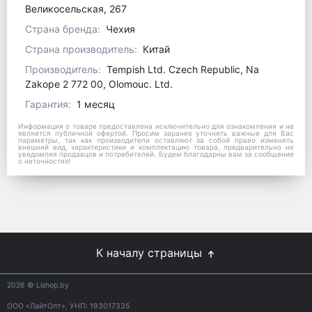
Великосельская, 267
Страна бренда:
Чехия
Страна производитель:
Китай
Производитель:
Tempish Ltd. Czech Republic, Na
Zakope 2 772 00, Olomouc. Ltd.
Гарантия:
1 месяц
Информация о товаре предоставлена исключительно для ознакомления и не
является публичной офертой. Просим заранее уточнять важные для Вас
параметры, так как производители оставляют за собой право изменять
внешний вид, характеристики и комплектацию товара, предварительно не
уведомляя продавцов и потребителей. Будем благодарны вам за сообщение
о неточностях!
К началу страницы
2026
© Lishop.by
ООО «ЛайтОпт», УНП: 193017335