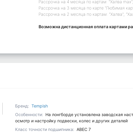
Рассрочка на 4 месяца по картам: "Халва max",
Рассрочка на 3 месяца по карте "Любимая кар
Рассрочка на 2 месяца по картам: "Халва", "Ха
Возможна дистанционная оплата картами ра
Бренд:
Tempish
Особенности:
На лонгборде установлена заводская нас
осмотр и настройку подвески, колес и других деталей
Класс точности подшипника:
ABEC 7