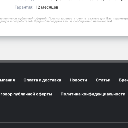
Гарантия:
12 месяцев
е является публичной офертой. Просим заранее уточнять важные для Вас параметры,
давцов и потребителей. Будем благодарны вам за сообщение о неточностях!
мпания
Оплата и доставка
Новости
Статьи
Бре
говор публичной оферты
Политика конфиденциальности