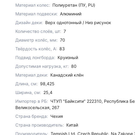
Материал колес:
Полиуретан (ПУ, PU)
Материал подвески:
Алюминий
Дизайн деки:
Верх однотонный / Низ рисунок
Количество слоёв, шт:
7
Диаметр колёс, мм:
70
Твёрдость колёс, А:
83
Подвид лонгборда:
Круизный
Допустимая нагрузка, кг:
80
Материал деки:
Канадский клён
Длина, см:
98,425
Ширина, см:
25,4
Импортер в РБ:
ЧТУП "Байксити" 222310, Республика Бел
Великосельская, 267
Страна бренда:
Чехия
Страна производитель:
Китай
Производитель:
Tempish Ltd. Czech Republic, Na Zakope 