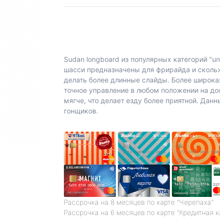
Sudan longboard из популярных категорий "un
шасси предназначены для фрирайда и скольже
делать более длинные слайды. Более широка
точное управление в любом положении на дос
мягче, что делает езду более приятной. Дан
гонщиков.
Рассрочка на 8 месяцев по карте "Черепаха"
Рассрочка на 6 месяцев по карте "Кредитная 