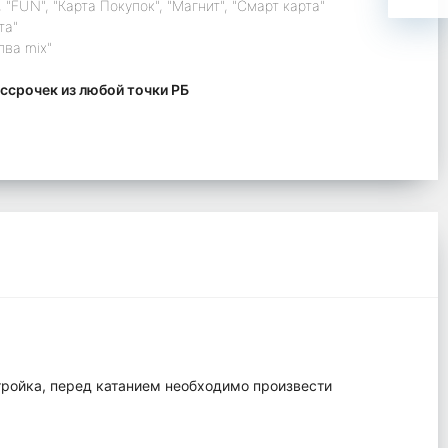
 "FUN", "Карта Покупок", "Магнит", "Смарт карта"
та"
лва mix"
ссрочек из любой точки РБ
тройка, перед катанием необходимо произвести