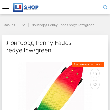
Главная
Лонгборд Penny Fades redyellow/green
Лонгборд Penny Fades
redyellow/green
Бесплатная доставка