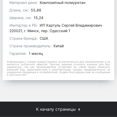
Материал деки:
Композитный полиуретан
Длина, см:
55,88
Ширина, см:
15,24
Импортер в РБ:
ИП Картуль Сергей Владимирович
220021, г. Минск, пер. Одесский 1
Страна бренда:
США
Страна производитель:
Китай
Гарантия:
1 месяц
Информация о товаре предоставлена исключительно для ознакомления и не
является публичной офертой. Просим заранее уточнять важные для Вас
параметры, так как производители оставляют за собой право изменять
внешний вид, характеристики и комплектацию товара, предварительно не
уведомляя продавцов и потребителей. Будем благодарны вам за сообщение
о неточностях!
К началу страницы