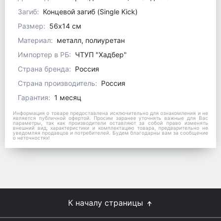
Загиб:
Концевой загиб (Single Kick)
Размер:
56х14 см
Материал:
металл, полиуретан
Импортер в РБ:
ЧТУП "Хадбер"
Страна бренда:
Россия
Страна производитель:
Россия
Гарантия:
1 месяц
Информация о товаре предоставлена исключительно для ознакомления и не
является публичной офертой. Просим заранее уточнять важные для Вас
параметры, так как производители оставляют за собой право изменять
внешний вид, характеристики и комплектацию товара, предварительно не
уведомляя продавцов и потребителей. Будем благодарны вам за сообщение
о неточностях!
К началу страницы